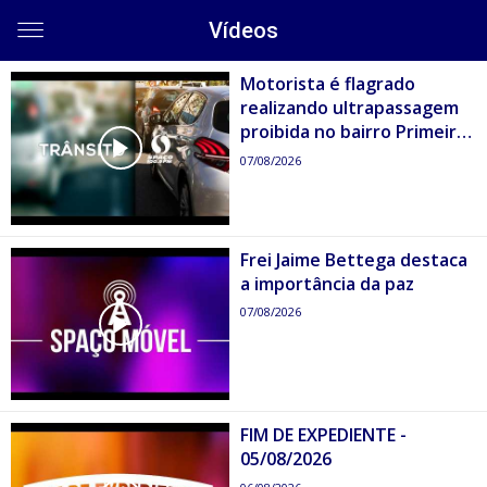
Vídeos
Motorista é flagrado
realizando ultrapassagem
proibida no bairro Primeiro
de Maio
07/08/2026
Frei Jaime Bettega destaca
a importância da paz
07/08/2026
FIM DE EXPEDIENTE -
05/08/2026