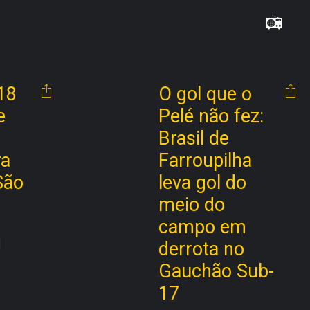
18
O gol que o
e
Pelé não fez:
Brasil de
ra
Farroupilha
São
leva gol do
meio do
campo em
 
derrota no
Gauchão Sub-
17