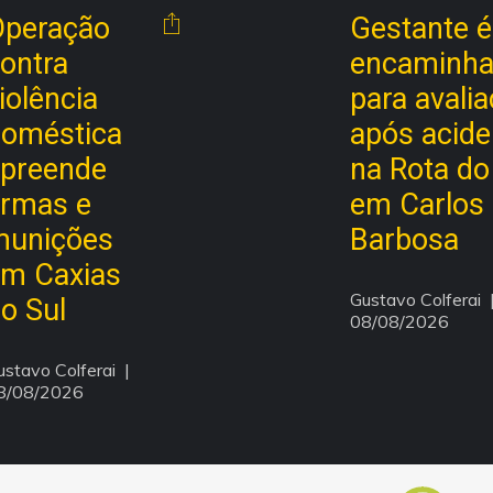
Operação
Gestante é
ontra
encaminh
iolência
para avali
oméstica
após acide
preende
na Rota do 
rmas e
em Carlos
munições
Barbosa
m Caxias
Gustavo Colferai
  |
o Sul
08/08/2026
ustavo Colferai
  | 
8/08/2026