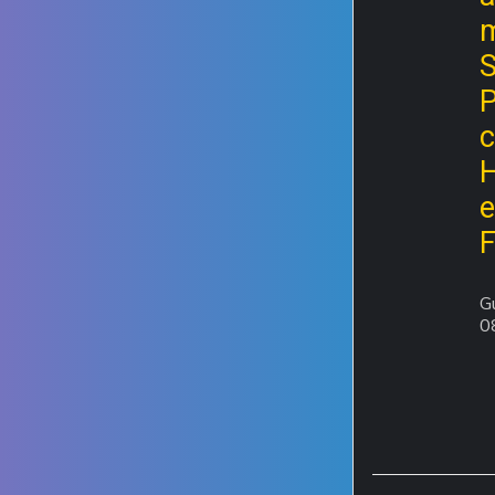
c
H
F
G
0