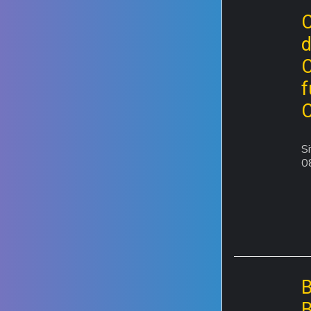
C
d
C
f
C
S
0
B
B