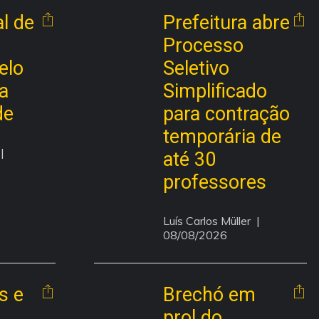
al de
Prefeitura abre
Processo
elo
Seletivo
ca
Simplificado
de
para contração
temporária de
| 
até 30
professores
Luís Carlos Müller
  | 
08/08/2026
s e
Brechó em
prol do