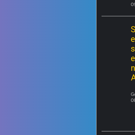
0
S
e
s
n
A
G
0