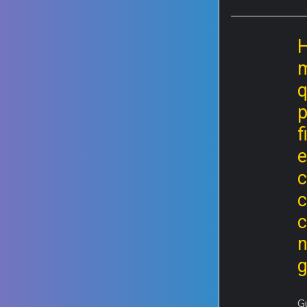
m
q
f
e
c
c
n
G