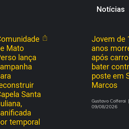
Notícias
Comunidade
Jovem de 
e Mato
anos morr
erso lança
após carro
campanha
bater cont
ara
poste em 
econstruir
Marcos
apela Santa
Gustavo Colferai
  |
uliana,
09/08/2026
anificada
or temporal