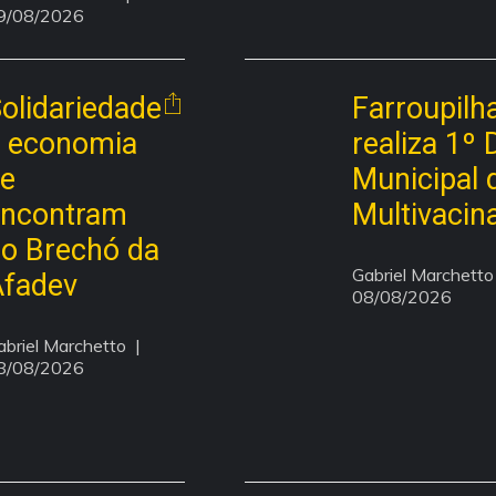
9/08/2026
olidariedade
Farroupilh
 economia
realiza 1º 
e
Municipal 
encontram
Multivacin
o Brechó da
Gabriel Marchetto
fadev
08/08/2026
abriel Marchetto
  | 
8/08/2026