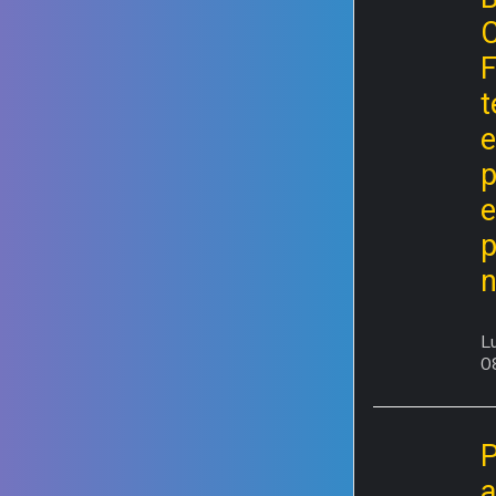
C
F
t
e
p
e
p
n
Lu
0
P
a