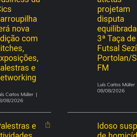
ics
projetam
arroupilha
disputa
erá nova
equilibrada
dição com
3ª Taça de
itches,
Futsal Sez
xposições,
Portolan/
alestras e
FM
etworking
Luís Carlos Müller
  
08/08/2026
ís Carlos Müller
  | 
8/08/2026
alestras e
Idoso susp
tividades
de homicíd