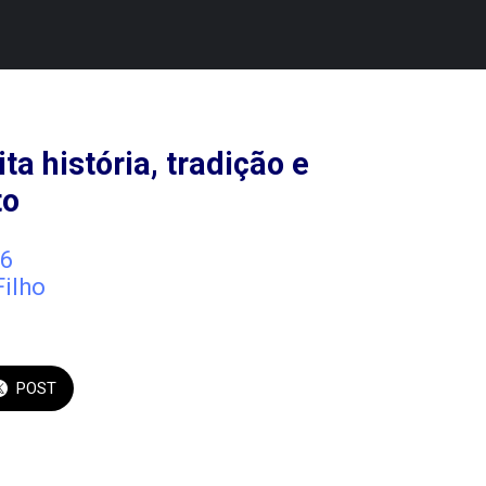
ta história, tradição e
to
6
Filho
POST