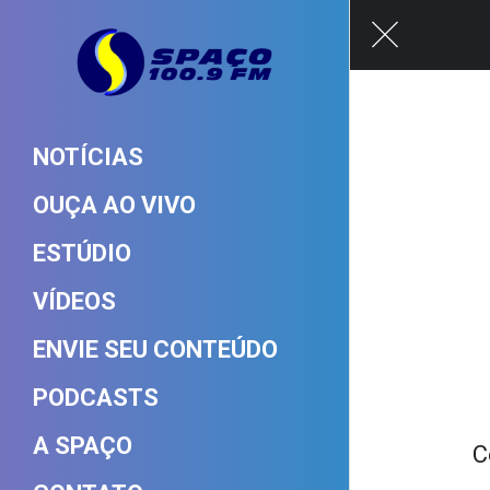
NOTÍCIAS
OUÇA AO VIVO
ESTÚDIO
VÍDEOS
ENVIE SEU CONTEÚDO
PODCASTS
A SPAÇO
C