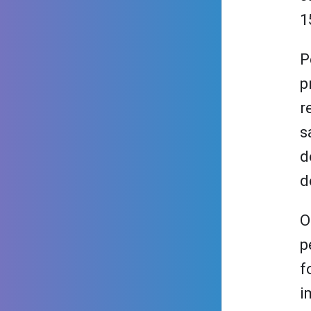
1
P
p
r
s
d
d
O
p
f
i