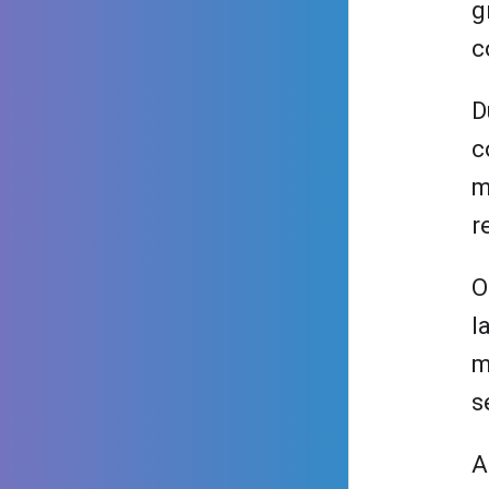
g
c
D
c
m
r
O
l
m
s
A