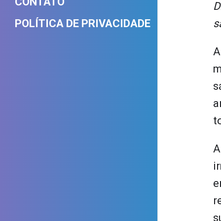
CONTATO
D
POLÍTICA DE PRIVACIDADE
s
A
m
s
a
t
A
i
e
r
s