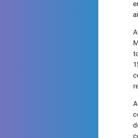
e
a
A
M
t
1
c
r
A
c
d
c