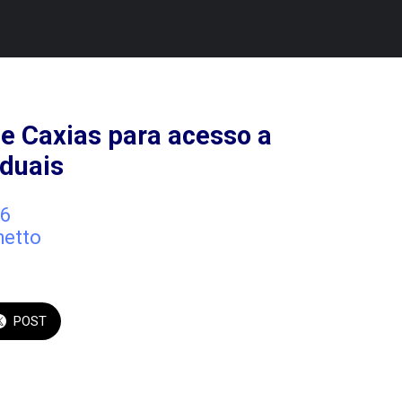
e Caxias para acesso a
duais
6
hetto
POST