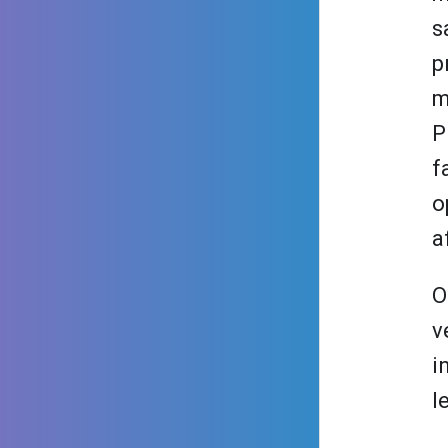
s
p
m
P
f
o
a
O
v
i
l