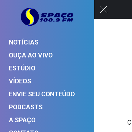
NOTÍCIAS
OUÇA AO VIVO
ESTÚDIO
VÍDEOS
ENVIE SEU CONTEÚDO
PODCASTS
A SPAÇO
C