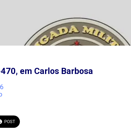
-470, em Carlos Barbosa
6
o
POST