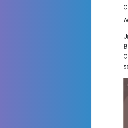
C
N
U
B
C
s